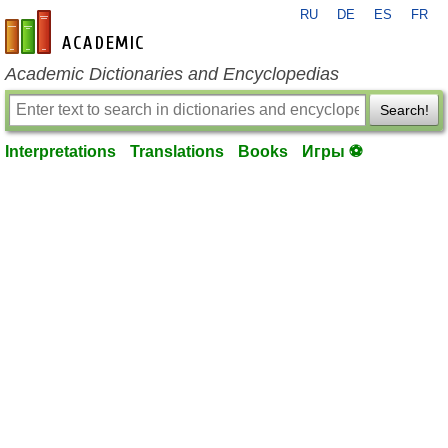
RU
DE
ES
FR
en-academic.com
Academic Dictionaries and Encyclopedias
Search!
Interpretations
Translations
Books
Игры ⚽