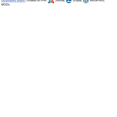
Dictionaries export
, created on PHP,
Joomla,
Drupal,
WordPress,
MODx.