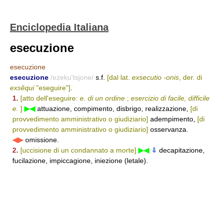
Enciclopedia Italiana
esecuzione
esecuzione
esecuzione
/ezeku'tsjone/
s.f.
[dal lat.
exsecutio -onis
, der. di
exsĕqui
"eseguire"]
.
1.
[atto dell'eseguire:
e. di un ordine
;
esercizio di facile, difficile
e.
]
▶◀
attuazione, compimento, disbrigo, realizzazione,
[di
provvedimento amministrativo o giudiziario]
adempimento,
[di
provvedimento amministrativo o giudiziario]
osservanza.
◀▶
omissione.
2.
[uccisione di un condannato a morte]
▶◀
⇓
decapitazione,
fucilazione, impiccagione, iniezione (letale).