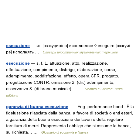
esecuzione
— ит. [эзэкуцио/нэ] исполнение ◊ eseguire [эзэгуи/
рэ] исполнять …
Словарь иностранных музыкальных терминов
esecuzione
— s. f. 1. attuazione, atto, realizzazione,
effettuazione, compimento, disbrigo, elaborazione, corso,
adempimento, soddisfazione, effetto, opera CFR. progetto,
progettazione CONTR. omissione 2. (dir.) adempimento,
osservanza 3. (di brano musicale)… …
Sinonimi e Contrari. Terza
edizione
garanzia di buona esecuzione
— Eng. performance bond È la
fideiussione rilasciata dalla banca, a favore di società o enti esteri,
a garanzia della buona esecuzione dei lavori o della regolare
fornitura di merci. Rappresenta l obbligo che si assume la banca,
su richiesta… …
Glossario di economia e finanza