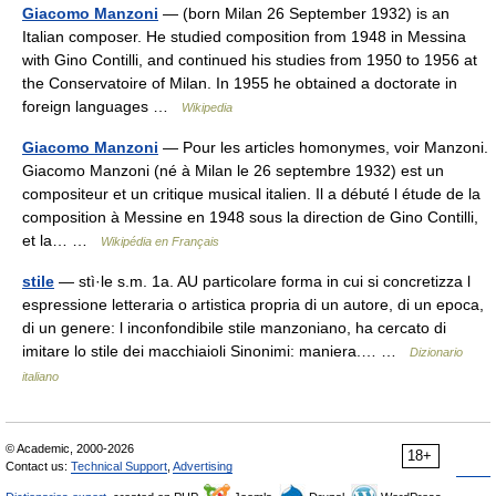
Giacomo Manzoni
— (born Milan 26 September 1932) is an
Italian composer. He studied composition from 1948 in Messina
with Gino Contilli, and continued his studies from 1950 to 1956 at
the Conservatoire of Milan. In 1955 he obtained a doctorate in
foreign languages …
Wikipedia
Giacomo Manzoni
— Pour les articles homonymes, voir Manzoni.
Giacomo Manzoni (né à Milan le 26 septembre 1932) est un
compositeur et un critique musical italien. Il a débuté l étude de la
composition à Messine en 1948 sous la direction de Gino Contilli,
et la… …
Wikipédia en Français
stile
— stì·le s.m. 1a. AU particolare forma in cui si concretizza l
espressione letteraria o artistica propria di un autore, di un epoca,
di un genere: l inconfondibile stile manzoniano, ha cercato di
imitare lo stile dei macchiaioli Sinonimi: maniera.… …
Dizionario
italiano
© Academic, 2000-2026
18+
Contact us:
Technical Support
,
Advertising