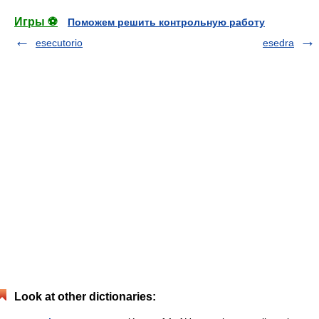
Игры ⚽
Поможем решить контрольную работу
esecutorio
esedra
Look at other dictionaries: