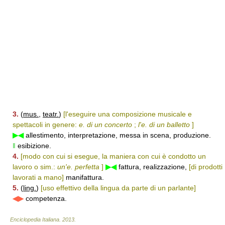
3.
(
mus.
,
teatr.
)
[l'eseguire una composizione musicale e
spettacoli in genere:
e. di un concerto
;
l'e. di un balletto
]
▶◀
allestimento, interpretazione, messa in scena, produzione.
‖
esibizione.
4.
[modo con cui si esegue, la maniera con cui è condotto un
lavoro o sim.:
un'e. perfetta
]
▶◀
fattura, realizzazione,
[di prodotti
lavorati a mano]
manifattura.
5.
(
ling.
)
[uso effettivo della lingua da parte di un parlante]
◀▶
competenza.
Enciclopedia Italiana
.
2013
.